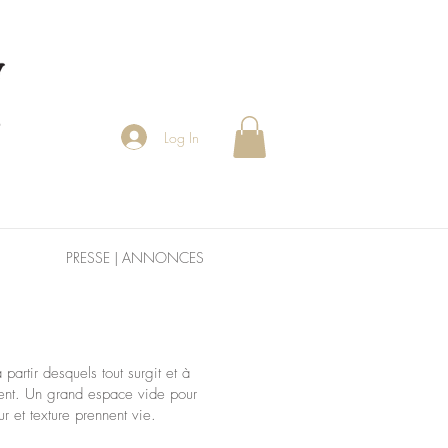
Log In
PRESSE | ANNONCES
artir desquels tout surgit et à
pent. Un grand espace vide pour
r et texture prennent vie.