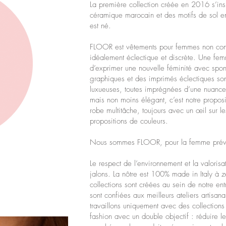
La première collection créée en 2016 s’ins
céramique marocain et des motifs de sol 
est né.
FLOOR est vêtements pour femmes non co
idéalement éclectique et discrète. Une femme
d’exprimer une nouvelle féminité avec spont
graphiques et des imprimés éclectiques so
luxueuses, toutes imprégnées d’une nuance
mais non moins élégant, c’est notre proposi
robe multitâche, toujours avec un œil sur le
propositions de couleurs.
Nous sommes FLOOR, pour la femme prévisi
Le respect de l’environnement et la valorisat
jalons. La nôtre est 100% made in Italy à zé
collections sont créées au sein de notre ent
sont confiées aux meilleurs ateliers artisa
travaillons uniquement avec des collections 
fashion avec un double objectif : réduire l