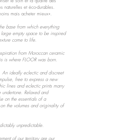
iser le soin et la qualité des
es naturelles et éco-durables.
 moins mais acheter mieux».
he base from which everything
 large empty space to be inspired
xture come to life.
inspiration from Moroccan ceramic
This is where FLOOR was born.
An ideally eclectic and discreet
pulse, free to express a new
ic lines and eclectic prints marry
age undertone. Relaxed and
ake on the essentials of a
on the volumes and originality of
ctably unpredictable.
ment of our territory are our