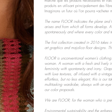
marché que les produits nécessaires et valor
produits en utilisant principalement des fibr
Imaginons un futur où l’on pourra «acheter
The name FLOOR indicates the plane and t
arises and from which all forms develop. A
spontaneously and where every color and te
The first collection created in 2016 takes 
art graphics and majolica floor designs. 
FLOOR is unconventional women’s clothing. 
woman. A woman with a fresh and lively im
femininity with spontaneity and irony. Graph
with luxe textures, all infused with a vint
effortless, but no less elegant, this is our t
multitasking wardrobe, always with an eye 
our color proposals.
We are FLOOR; for the woman who is predi
Environmental sustainability and the enhance