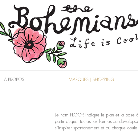
À PROPOS
MARQUES | SHOPPING
Le nom FLOOR indique le plan et la base à p
partir duquel toutes les formes se dévelop
s’inspirer spontanément et où chaque couleu