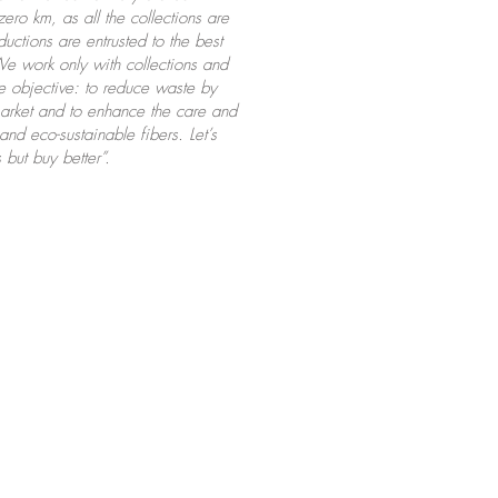
ero km, as all the collections are
uctions are entrusted to the best
 We work only with collections and
le objective: to reduce waste by
market and to enhance the care and
and eco-sustainable fibers. Let’s
but buy better”.
iefrancaise