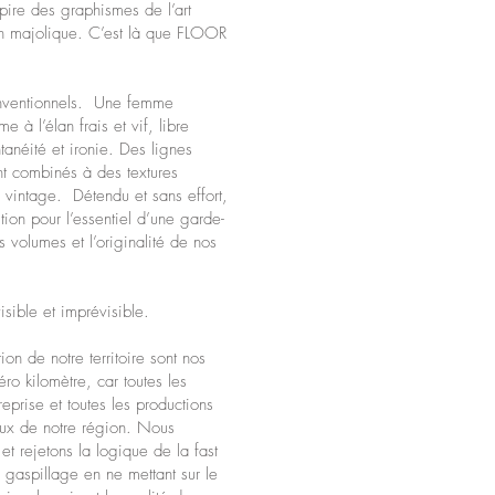
pire des graphismes de l’art
en majolique. C’est là que FLOOR
nventionnels. Une femme
 à l’élan frais et vif, libre
anéité et ironie. Des lignes
nt combinés à des textures
 vintage. Détendu et sans effort,
tion pour l’essentiel d’une garde-
s volumes et l’originalité de nos
ble et imprévisible.
ion de notre territoire sont nos
ro kilomètre, car toutes les
reprise et toutes les productions
naux de notre région. Nous
et rejetons la logique de la fast
e gaspillage en ne mettant sur le